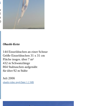
B
r
2
t
)
Ohashi-Kette
144 Einzeldrachen an einer Schnur
Größe Einzeldrachen 31 x 31 cm
Fläche insges. über 7 m²
432 m Schwanzlänge
864 Stabtaschen aufgenäht
für über 92 m Stäbe
Juli 2006
ohashi-video mp4-Datei 1.2 MB