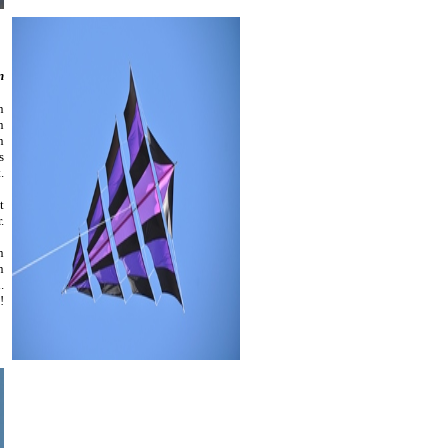
n
n
n
n
s
.
t
.
n
n
.
!