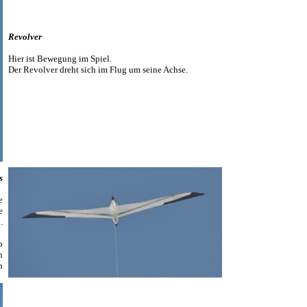
Revolver
Hier ist Bewegung im Spiel.
Der Revolver dreht sich im Flug um seine Achse.
s
e
e
.
p
n
n