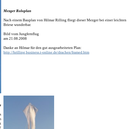
Me
zger Roloplan
Nach einem Bauplan von Hilmar Rilling fliegt dieser Mezger bei einer leichten
Briese wunderbar.
Bild vom Jungfernflug
am 21.08.2008
Danke an Hilmar für den gut ausgearbeiteten Plan:
http://hrilling.business.t-online.de/drachen/framed.htm
a
s
m
t
7