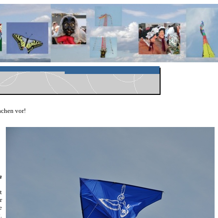
achen vor!
a
t
r
e
.